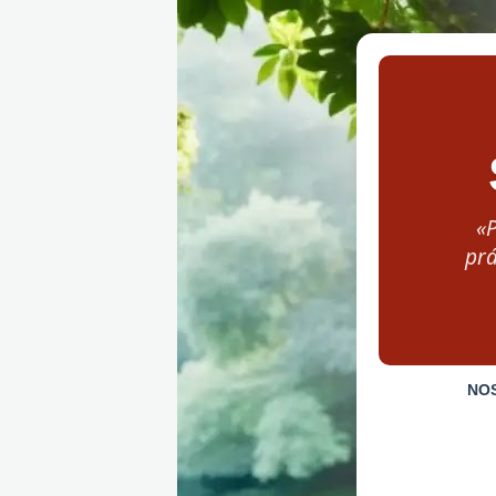
«
prá
NO