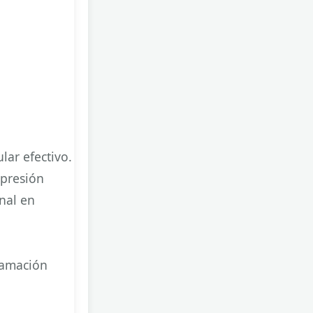
lar efectivo.
 presión
onal en
lamación