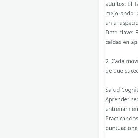
adultos. El T
mejorando la
en el espacio
Dato clave: 
caídas en a
2
.
Cada movi
de que suce
Salud Cogni
Aprender se
entrenamient
Practicar do
puntuaciones