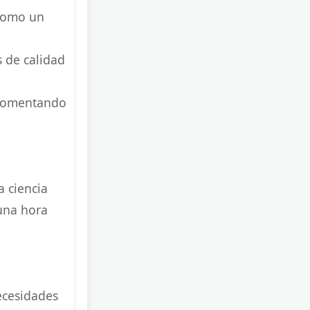
 como un
 de calidad
 fomentando
a ciencia
 una hora
ecesidades