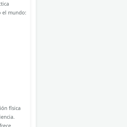
tica
o el mundo:
ón física
iencia.
frece