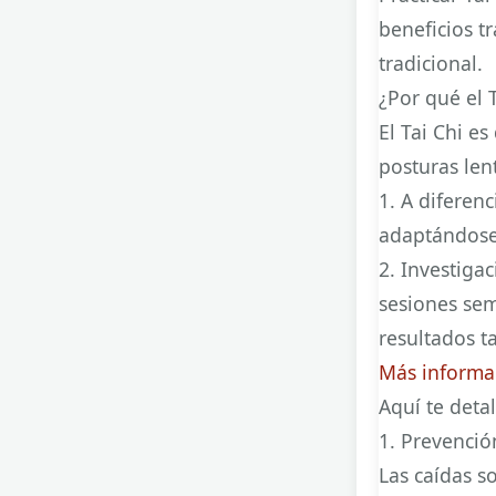
beneficios t
tradicional.
¿Por qué el T
El Tai Chi e
posturas len
1
. A diferen
adaptándose 
2
.
Investigac
sesiones sem
resultados t
Más informa
Aquí te deta
1. Prevenció
Las caídas s