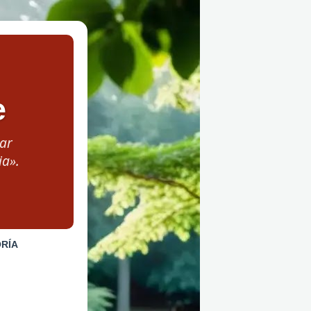
e
ar
ia».
RÍA