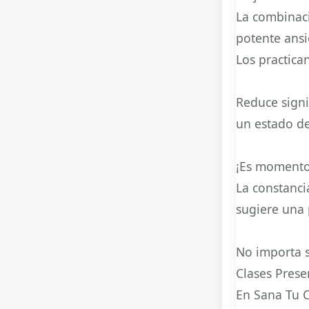
La combinac
potente ansio
Los practica
Reduce signi
un estado d
¡Es momento
La constancia
sugiere una 
No importa si
Clases Prese
En Sana Tu 