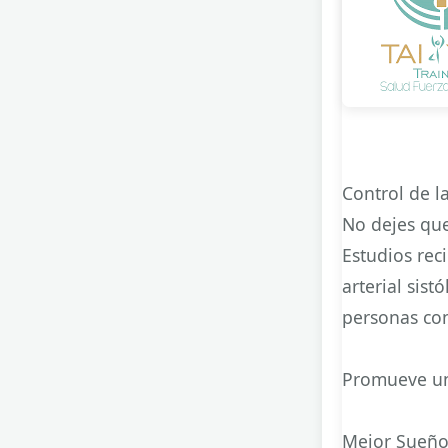
Control de l
No dejes que
Estudios rec
arterial sist
personas co
Promueve una
Mejor Sueño 