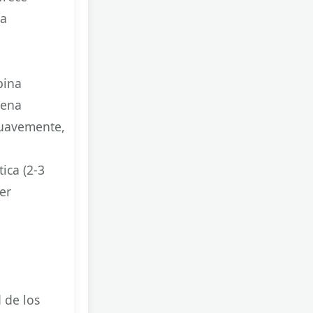
ia
bina
lena
 suavemente,
ica (2-3
er
 de los