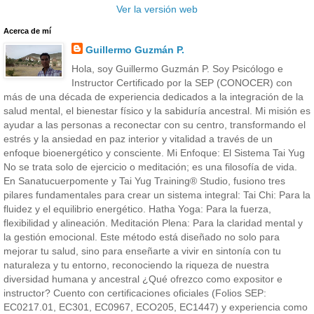
Ver la versión web
Acerca de mí
Guillermo Guzmán P.
Hola, soy Guillermo Guzmán P. Soy Psicólogo e
Instructor Certificado por la SEP (CONOCER) con
más de una década de experiencia dedicados a la integración de la
salud mental, el bienestar físico y la sabiduría ancestral. Mi misión es
ayudar a las personas a reconectar con su centro, transformando el
estrés y la ansiedad en paz interior y vitalidad a través de un
enfoque bioenergético y consciente. Mi Enfoque: El Sistema Tai Yug
No se trata solo de ejercicio o meditación; es una filosofía de vida.
En Sanatucuerpomente y Tai Yug Training® Studio, fusiono tres
pilares fundamentales para crear un sistema integral: Tai Chi: Para la
fluidez y el equilibrio energético. Hatha Yoga: Para la fuerza,
flexibilidad y alineación. Meditación Plena: Para la claridad mental y
la gestión emocional. Este método está diseñado no solo para
mejorar tu salud, sino para enseñarte a vivir en sintonía con tu
naturaleza y tu entorno, reconociendo la riqueza de nuestra
diversidad humana y ancestral ¿Qué ofrezco como expositor e
instructor? Cuento con certificaciones oficiales (Folios SEP:
EC0217.01, EC301, EC0967, ECO205, EC1447) y experiencia como