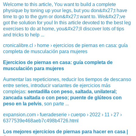
Welcome to this article, You want to build a complete
physique by toning up your legs, but you don&#x27;t have
time to go to the gym or don&#x27;t want to. We&#x27;ve
got the solution for you! In this article devoted to the best leg
exercises to do at home, you&#x27;ll discover lots of tips
and tricks to help ...
cronicalibre.cl › home › ejercicios de piernas en casa: guía
completa de musculación para mujeres
Ejercicios de piernas en casa: guía completa de
musculación para mujeres
Aumentar las repeticiones, reducir los tiempos de descanso
entre series, introducir variantes de ejercicios más
complejas:
sentadilla con peso, saltada, unilateral;
zancada saltada o con peso; puente de glúteos con
peso en la pelvis
, son parte ...
expansion.com › fueradeserie › cuerpo › 2022 › 11 › 27 ›
6377539e468aeb7c498b4726.html
Los mejores ejercicios de piernas para hacer en casa |