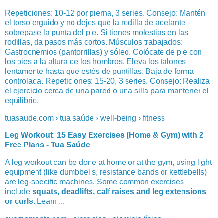
Repeticiones: 10-12 por pierna, 3 series. Consejo: Mantén
el torso erguido y no dejes que la rodilla de adelante
sobrepase la punta del pie. Si tienes molestias en las
rodillas, da pasos más cortos. Músculos trabajados:
Gastrocnemios (pantorrillas) y sóleo. Colócate de pie con
los pies a la altura de los hombros. Eleva los talones
lentamente hasta que estés de puntillas. Baja de forma
controlada. Repeticiones: 15-20, 3 series. Consejo: Realiza
el ejercicio cerca de una pared o una silla para mantener el
equilibrio.
tuasaude.com › tua saúde › well-being › fitness
Leg Workout: 15 Easy Exercises (Home & Gym) with 2
Free Plans - Tua Saúde
A leg workout can be done at home or at the gym, using light
equipment (like dumbbells, resistance bands or kettlebells)
are leg-specific machines. Some common exercises
include
squats, deadlifts, calf raises and leg extensions
or curls
. Learn ...