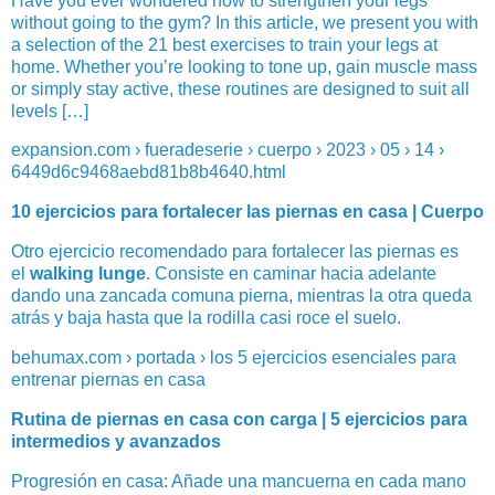
Have you ever wondered how to strengthen your legs
without going to the gym? In this article, we present you with
a selection of the 21 best exercises to train your legs at
home. Whether you’re looking to tone up, gain muscle mass
or simply stay active, these routines are designed to suit all
levels […]
expansion.com › fueradeserie › cuerpo › 2023 › 05 › 14 ›
6449d6c9468aebd81b8b4640.html
10 ejercicios para fortalecer las piernas en casa | Cuerpo
Otro ejercicio recomendado para fortalecer las piernas es
el
walking lunge
. Consiste en caminar hacia adelante
dando una zancada comuna pierna, mientras la otra queda
atrás y baja hasta que la rodilla casi roce el suelo.
behumax.com › portada › los 5 ejercicios esenciales para
entrenar piernas en casa
Rutina de piernas en casa con carga | 5 ejercicios para
intermedios y avanzados
Progresión en casa: Añade una mancuerna en cada mano